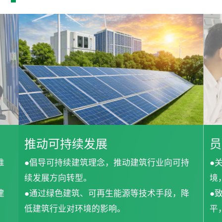
推动可持续发展
员
推
●倡导可持续建筑理念，推动建筑行业向可持
●
续发展方向转型。
境
建
●通过绿色建筑、可再生能源等技术手段，降
●
低建筑行业对环境的影响。
平