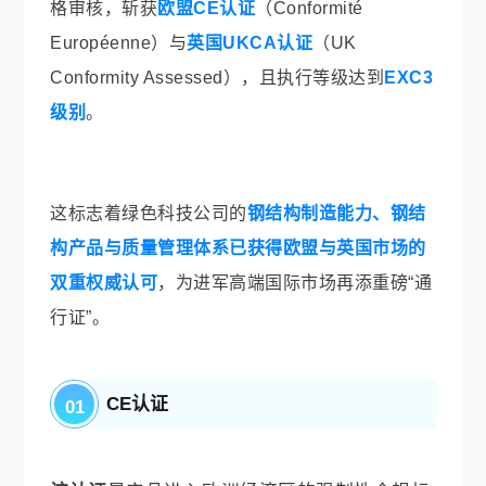
格审核，斩获
欧盟CE认证
（Conformité
Européenne）
与
英国UKCA认证
（UK
Conformity Assessed）
，且执行
等
级达到
E
XC3
级别
。
这标志着绿色科技公司的
钢结构制造能力、钢结
构产品与质量管理体系已获得欧盟与英国市场的
双重权威认可
，
为进军高
端
国际市场
再添
重磅“
通
行
证”。
C
E认证
01