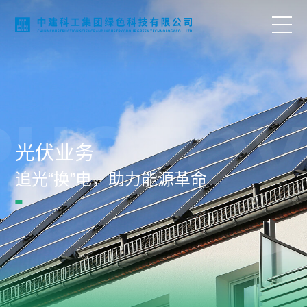
首页
PHOTOV
关于我们
光伏业务
业务领域
追光“换”电，助力能源革命
科技创新
项目案例
语言