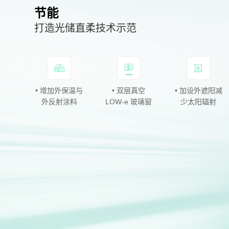
节能
打造光储直柔技术示范
• 增加外保温与
• 屋顶架空式单
• 能碳监测管理
• 光储直柔技术
• 立面 BIPV 碲
• 双层真空
• 加设外遮阳减
• 立面 BIPV 光
外反射涂料
晶硅光伏
平台
LOW-e 玻璃窗
研发与应用
化镉光伏
少太阳辐射
伏遮阳