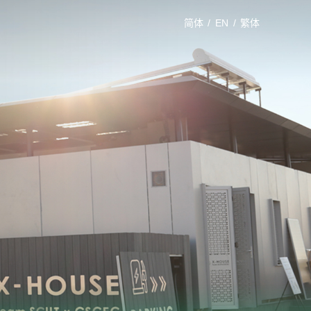
简体
/
EN
/
繁体